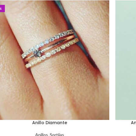
%
Anillo Diamante
An
Anillos
,
Sortijas