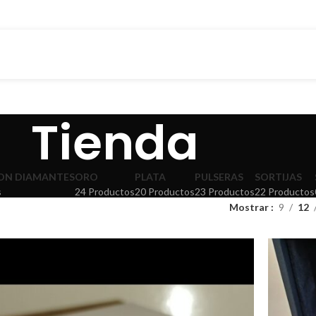
Tienda
CON DIAMANTES
ORO
PLATA
PULSERAS
SORTIJAS
s
24 Productos
20 Productos
23 Productos
22 Productos
Mostrar
9
12