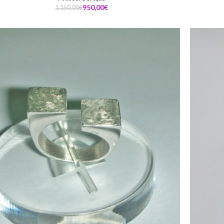
950,00
€
1.150,00
€