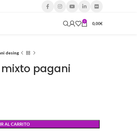
0
0,00
€
ni desing
 mixto pagani
R AL CARRITO