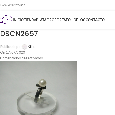
el: +34 629 278 933
INICIO
TIENDA
PLATA
ORO
PORTAFOLIO
BLOG
CONTACTO
DSCN2657
Publicado por
Kike
On 17/09/2020
Comentarios desactivados