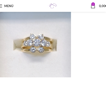
0
MENÚ
0,00